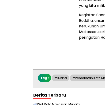
yang kita mili
Kegiatan Sann
Buddha, unsur
Kerukunan Um
Makassar, ser
peringatan Ha
Tag :
#Budha
#pemerintah Kota M
Berita Terbaru