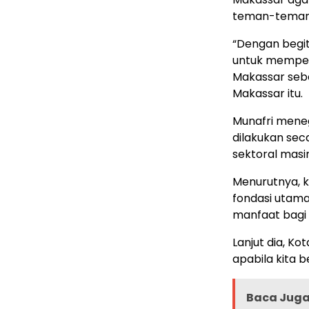
teman-teman d
“Dengan begit
untuk memper
Makassar seba
Makassar itu.
Munafri mene
dilakukan se
sektoral masi
Menurutnya, k
fondasi uta
manfaat bagi 
Lanjut dia, K
apabila kita b
Baca Juga 