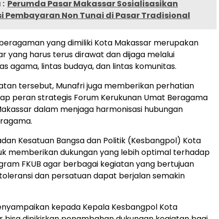
:
Perumda Pasar Makassar Sosialisasikan
si Pembayaran Non Tunai di Pasar Tradisional
eberagaman yang dimiliki Kota Makassar merupakan
r yang harus terus dirawat dan dijaga melalui
tas agama, lintas budaya, dan lintas komunitas.
tan tersebut, Munafri juga memberikan perhatian
dap peran strategis Forum Kerukunan Umat Beragama
Makassar dalam menjaga harmonisasi hubungan
eragama.
dan Kesatuan Bangsa dan Politik (Kesbangpol) Kota
uk memberikan dukungan yang lebih optimal terhadap
ram FKUB agar berbagai kegiatan yang bertujuan
oleransi dan persatuan dapat berjalan semakin
menyampaikan kepada Kepala Kesbangpol Kota
 bisa dipikirkan penambahan dukungan kegiatan bagi