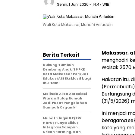
Senin, 1 Juni 2026
- 14:47 WIB
Wali Kota Makassar, Munafri Arifuddin
Makassar, al
Berita Terkait
menghadiri ke
Dukung Tumbuh
Waisak 2570 
Kembang Anak, TP PKK
Kota Makassar Perkuat
Edukasi ASI Eksklusif bagi
Hakatan itu, 
Ibu Hamil
(Permabudhi)
Berlangsung d
Melinda Aksa Apresiasi
Warga Sulap Rumah
(31/5/2026) 
Jadi Pusat Pengolahan
Sampah Organik
Ini menjadi 
Munafri Ingin RT/RW
beragama sek
Harus Punya Siklus
kota yang menj
Integrasi Sampah,
Urban Farming, dan
keberagaman