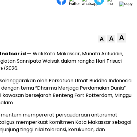
A
A
A
lnatsar.id —
Wali Kota Makassar, Munafri Arifuddin,
giatan Sannipata Waisak dalam rangka Hari Trisuci
BE/2026.
diselenggarakan oleh Persatuan Umat Buddha Indonesia
 dengan tema “Dharma Menjaga Perdamaian Dunia”.
i kawasan bersejarah Benteng Fort Rotterdam, Minggu
malam.
momentum mempererat persaudaraan antarumat
aligus memperkuat komitmen Kota Makassar sebagai
unjung tinggi nilai toleransi, kerukunan, dan
.