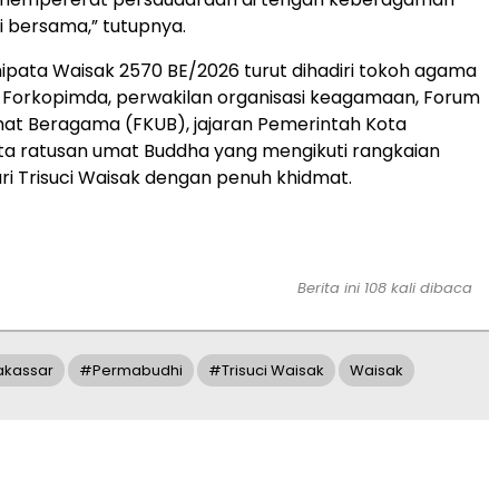
ki bersama,” tutupnya.
ipata Waisak 2570 BE/2026 turut dihadiri tokoh agama
 Forkopimda, perwakilan organisasi keagamaan, Forum
at Beragama (FKUB), jajaran Pemerintah Kota
ta ratusan umat Buddha yang mengikuti rangkaian
ri Trisuci Waisak dengan penuh khidmat.
Berita ini 108 kali dibaca
akassar
#Permabudhi
#Trisuci Waisak
Waisak