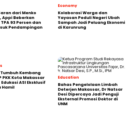
Economy
aran dari Menko
Kolaborasi Warga dan
 Appi Beberkan
Yayasan Peduli Negeri Ubah
 TPA 93 Persen dan
Sampah Jadi Peluang Ekonomi
asuk Pendampingan
di Karunrung
es
 Tumbuh Kembang
P PKK Kota Makassar
Education
 Edukasi ASI Eksklusif
Bahas Pengelolaan Limbah
u Hamil
Deterjen Makassar, Dr Natsar
Desi Dipercaya Jadi Penguji
Eksternal Promosi Doktor di
UNM