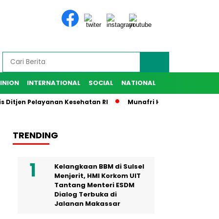
INION
INTERNATIONAL
SOCIAL
NATIONAL
jen Pelayanan Kesehatan RI
Munafri Harap IKA SMANSA Beri 
TRENDING
Kelangkaan BBM di Sulsel
Menjerit, HMI Korkom UIT
Tantang Menteri ESDM
Dialog Terbuka di
Jalanan Makassar