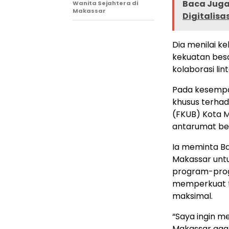
Baca Juga 
Wanita Sejahtera di
Makassar
Digitalisa
Dia menilai k
kekuatan besa
kolaborasi lin
Pada kesempa
khusus terha
(FKUB) Kota 
antarumat b
Ia meminta Ba
Makassar unt
program-prog
memperkuat t
maksimal.
“Saya ingin 
Makassar agar