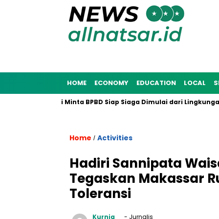
HOME
ECONOMY
EDUCATION
LOCAL
S
2025, Munafri Minta BPBD Siap Siaga Dimulai dari Lingkungan Ma
Home
Activities
/
Hadiri Sannipata Wais
Tegaskan Makassar R
Toleransi
Kurnia
- Jurnalis