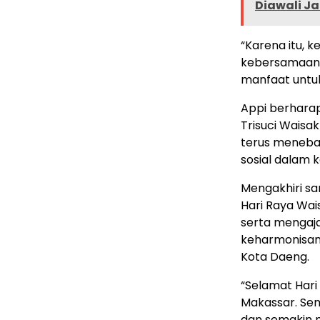
Diawali J
“Karena itu, 
kebersamaan, 
manfaat untuk
Appi berhara
Trisuci Waisa
terus menebar
sosial dalam k
Mengakhiri s
Hari Raya Wai
serta mengaja
keharmonisan 
Kota Daeng.
“Selamat Hari
Makassar. Se
dan semakin 