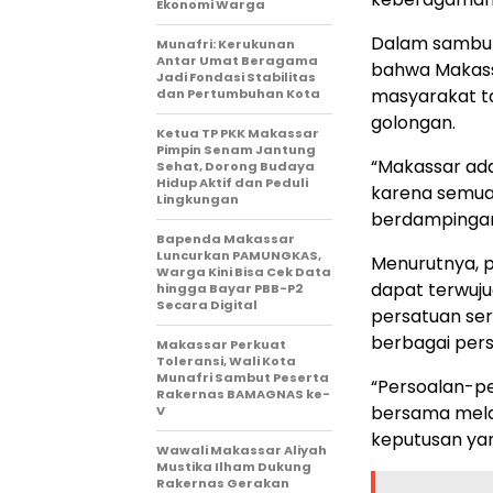
Ekonomi Warga
Dalam sambut
Munafri: Kerukunan
Antar Umat Beragama
bahwa Makass
Jadi Fondasi Stabilitas
masyarakat t
dan Pertumbuhan Kota
golongan.
Ketua TP PKK Makassar
Pimpin Senam Jantung
“Makassar ada
Sehat, Dorong Budaya
Hidup Aktif dan Peduli
karena semua
Lingkungan
berdampingan,
Bapenda Makassar
Luncurkan PAMUNGKAS,
Menurutnya, 
Warga Kini Bisa Cek Data
dapat terwuj
hingga Bayar PBB-P2
Secara Digital
persatuan se
berbagai pers
Makassar Perkuat
Toleransi, Wali Kota
Munafri Sambut Peserta
“Persoalan-pe
Rakernas BAMAGNAS ke-
bersama mela
V
keputusan yan
Wawali Makassar Aliyah
Mustika Ilham Dukung
Rakernas Gerakan