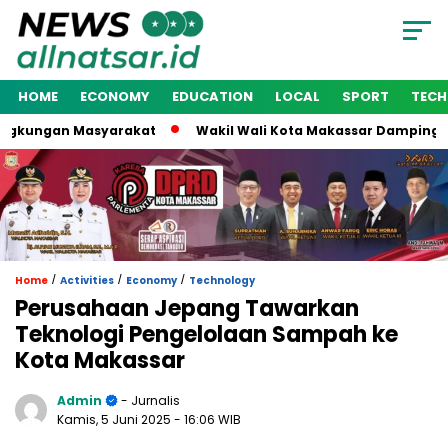
HOME
ECONOMY
EDUCATION
LOCAL
SPORT
TEC
gkungan Masyarakat
Wakil Wali Kota Makassar Dampingi Sekr
/
/
/
Home
Activities
Economy
Technology
Perusahaan Jepang Tawarkan
Teknologi Pengelolaan Sampah ke
Kota Makassar
Admin
- Jurnalis
Kamis, 5 Juni 2025
- 16:06 WIB