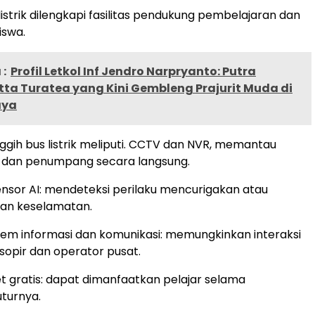
s listrik dilengkapi fasilitas pendukung pembelajaran dan
iswa.
:
Profil Letkol Inf Jendro Narpryanto: Putra
ta Turatea yang Kini Gembleng Prajurit Muda di
aya
nggih bus listrik meliputi. CCTV dan NVR, memantau
ir dan penumpang secara langsung.
nsor AI: mendeteksi perilaku mencurigakan atau
n keselamatan.
tem informasi dan komunikasi: memungkinkan interaksi
sopir dan operator pusat.
et gratis: dapat dimanfaatkan pelajar selama
uturnya.