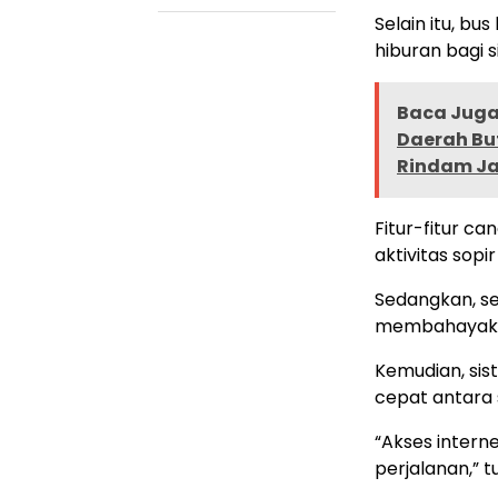
Selain itu, bu
hiburan bagi s
Baca Juga 
Daerah But
Rindam J
Fitur-fitur ca
aktivitas sop
Sedangkan, se
membahayaka
Kemudian, sis
cepat antara 
“Akses intern
perjalanan,” t