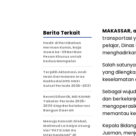
MAKASSAR, al
Berita Terkait
transportasi 
Hadir di Pernikahan
pelajar, Dina
Herman Kumis, Raja
menghadirkan f
Gowa ke-39 Berikan
Pesan Khusus untuk
Kedua Mempelai
Salah satunya
yang dilengka
Terpilih Aklamasi, Andi
Iwan Darmawan Aras
keselamatan 
Nakhodai DPD HNSI
Sulsel Periode 2026-2031
Sebagai wuju
Resmi Dilantik, MD KAHMI
dan berkelanj
Takalar Periode 2025–
mengoperasika
2030 Siap Berkolaborasi
Bangun Daerah
memantau kes
Menuju Kancah Global,
Kepala Bidang
Mahmud La Kaiya Usung
Visi “PATSi UMI Go
Jusman, menje
Internasional” di