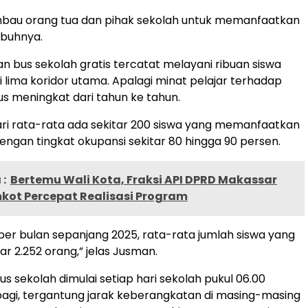
bau orang tua dan pihak sekolah untuk memanfaatkan
imbuhnya.
nan bus sekolah gratis tercatat melayani ribuan siswa
i lima koridor utama. Apalagi minat pelajar terhadap
terus meningkat dari tahun ke tahun.
ri rata-rata ada sekitar 200 siswa yang memanfaatkan
dengan tingkat okupansi sekitar 80 hingga 90 persen.
:
Bertemu Wali Kota, Fraksi API DPRD Makassar
kot Percepat Realisasi Program
g per bulan sepanjang 2025, rata-rata jumlah siswa yang
tar 2.252 orang,” jelas Jusman.
s sekolah dimulai setiap hari sekolah pukul 06.00
pagi, tergantung jarak keberangkatan di masing-masing