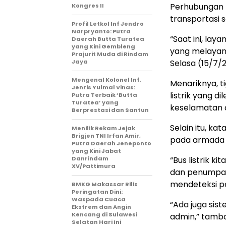
Perhubungan
Kongres II
transportasi 
Profil Letkol Inf Jendro
Narpryanto: Putra
“Saat ini, lay
Daerah Butta Turatea
yang Kini Gembleng
yang melayani 
Prajurit Muda di Rindam
Jaya
Selasa (15/7/
Mengenal Kolonel Inf.
Menariknya, t
Jenris Yulmal Vinas:
listrik yang 
Putra Terbaik ‘Butta
Turatea’ yang
keselamatan 
Berprestasi dan Santun
Selain itu, ka
Menilik Rekam Jejak
Brigjen TNI Irfan Amir,
pada armada bu
Putra Daerah Jeneponto
yang Kini Jabat
Danrindam
“Bus listrik k
XV/Pattimura
dan penumpang
mendeteksi per
BMKG Makassar Rilis
Peringatan Dini:
Waspada Cuaca
“Ada juga sis
Ekstrem dan Angin
Kencang di Sulawesi
admin,” tamb
Selatan Hari Ini