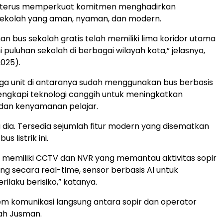
 terus memperkuat komitmen menghadirkan
sekolah yang aman, nyaman, dan modern.
anan bus sekolah gratis telah memiliki lima koridor utama
puluhan sekolah di berbagai wilayah kota,” jelasnya,
2025).
iga unit di antaranya sudah menggunakan bus berbasis
dilengkapi teknologi canggih untuk meningkatkan
dan kenyamanan pelajar.
ta dia. Tersedia sejumlah fitur modern yang disematkan
s listrik ini.
ita memiliki CCTV dan NVR yang memantau aktivitas sopir
 secara real-time, sensor berbasis AI untuk
ilaku berisiko,” katanya.
tem komunikasi langsung antara sopir dan operator
ah Jusman.