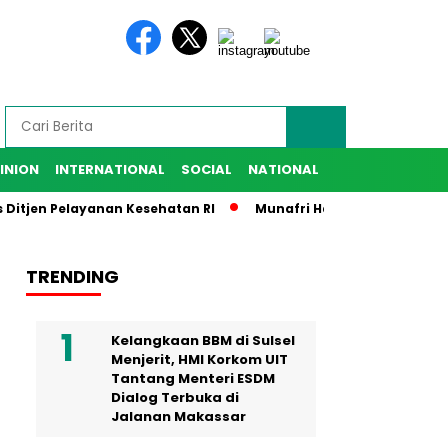
INION
INTERNATIONAL
SOCIAL
NATIONAL
n Pelayanan Kesehatan RI
Munafri Harap IKA SMANSA Beri K
TRENDING
Kelangkaan BBM di Sulsel
Menjerit, HMI Korkom UIT
Tantang Menteri ESDM
Dialog Terbuka di
Jalanan Makassar