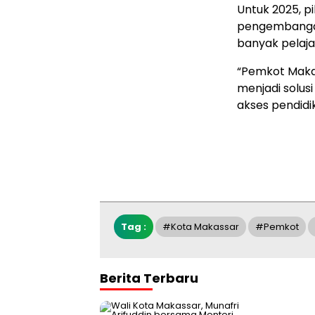
Untuk 2025, p
pengembangan
banyak pelaja
“Pemkot Maka
menjadi solu
akses pendidik
Tag :
#Kota Makassar
#pemkot
Berita Terbaru