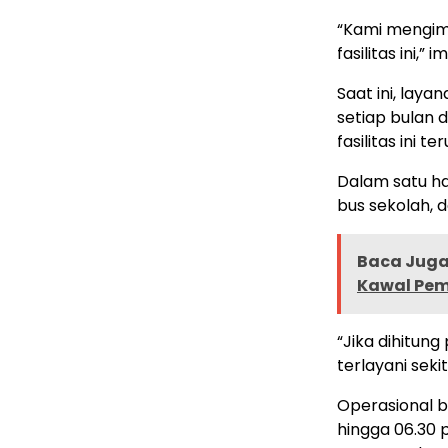
“Kami mengim
fasilitas ini,” 
Saat ini, laya
setiap bulan d
fasilitas ini 
Dalam satu ha
bus sekolah, 
Baca Juga 
Kawal Pem
“Jika dihitun
terlayani seki
Operasional bu
hingga 06.30 