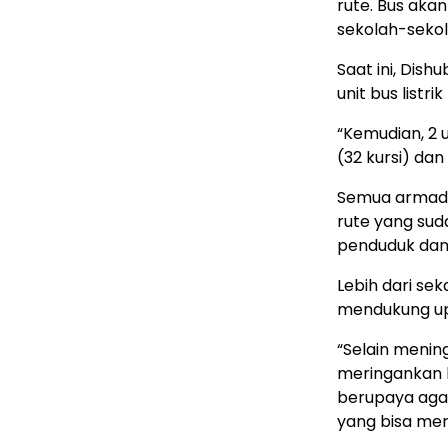
rute. Bus aka
sekolah-sekol
Saat ini, Dish
unit bus listr
“Kemudian, 2 
(32 kursi) dan 
Semua armada 
rute yang su
penduduk dan 
Lebih dari sek
mendukung up
“Selain mening
meringankan 
berupaya agar
yang bisa me