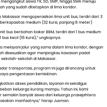
n mengangkut siswa TK, SD, SMP, hingga SMA menuju
ah yang sudah ditetapkan di lima koridor.
ub Makassar mengoperasikan lima unit bus, terdiri dari: 3
ik berkapasitas medium (32 kursi, panjang 8 meter)
unit bus berbahan bakar BBM, terdiri dari 1 bus medium
1 bus kecil (16 kursi),” ungkapnya.
melayani jalur yang sama dalam lima koridor, dengan
dah disesuaikan agar menjangkau kawasan padat
sekolah-sekolah di Makassar.
adar transportasi, program ini juga dirancang untuk
aya pengentasan kemiskinan.
katkan akses pendidikan, layanan ini sekaligus
beban keluarga kurang mampu. Tahun ini, kami
 semakin banyak siswa dari keluarga prasejahtera
rasakan manfaatnya,” harap Jusman.