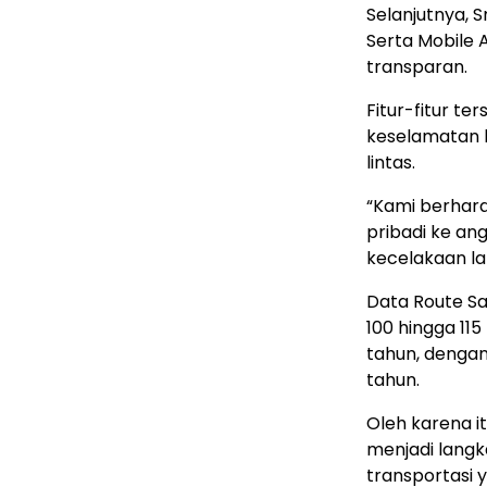
Selanjutnya, 
Serta Mobile 
transparan.
Fitur-fitur t
keselamatan 
lintas.
“Kami berharap
pribadi ke an
kecelakaan lal
Data Route Sa
100 hingga 115
tahun, dengan
tahun.
Oleh karena it
menjadi lang
transportasi 