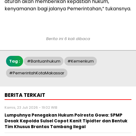
aturan akan memberikan kepastian hukum,
kenyamanan bagi jalanya Pemerintahan,” tukansnya.
Berita ini 6 kali dibaca
Tag :
#bantuanhukum
#kemenkum
#PemerintahKotaMakassar
BERITA TERKAIT
Kamis, 23 Juli 2026 - 19:02 WIB
Lumpuhnya Penegakan Hukum Polresta Gowa: SPMP
Desak Kapolda Sulsel Copot Kanit Tipidter dan Bentuk
Tim Khusus Brantas Tambang Ilegal