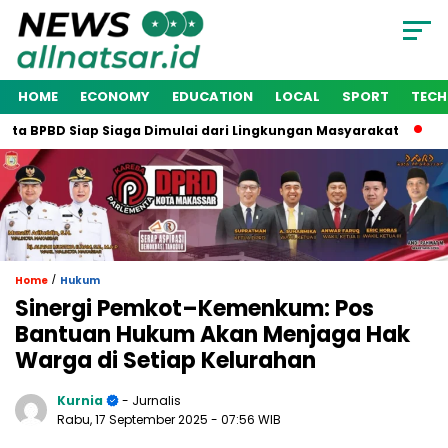
HOME
ECONOMY
EDUCATION
LOCAL
SPORT
TEC
 BPBD Siap Siaga Dimulai dari Lingkungan Masyarakat
Wakil
/
Home
Hukum
Sinergi Pemkot–Kemenkum: Pos
Bantuan Hukum Akan Menjaga Hak
Warga di Setiap Kelurahan
Kurnia
- Jurnalis
Rabu, 17 September 2025
- 07:56 WIB