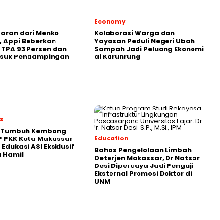
Economy
aran dari Menko
Kolaborasi Warga dan
 Appi Beberkan
Yayasan Peduli Negeri Ubah
 TPA 93 Persen dan
Sampah Jadi Peluang Ekonomi
asuk Pendampingan
di Karunrung
es
 Tumbuh Kembang
P PKK Kota Makassar
Education
 Edukasi ASI Eksklusif
Bahas Pengelolaan Limbah
u Hamil
Deterjen Makassar, Dr Natsar
Desi Dipercaya Jadi Penguji
Eksternal Promosi Doktor di
UNM