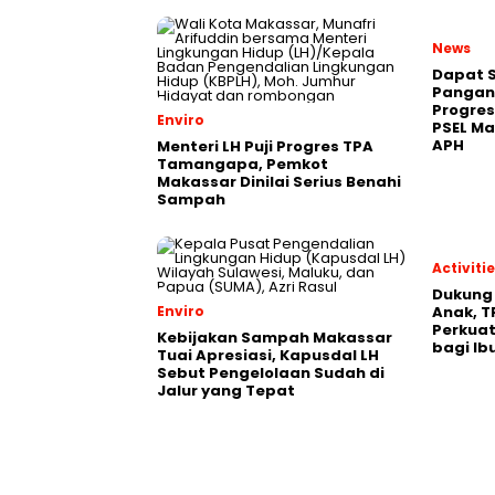
News
Dapat S
Pangan,
Progres
Enviro
PSEL M
APH
Menteri LH Puji Progres TPA
Tamangapa, Pemkot
Makassar Dinilai Serius Benahi
Sampah
Activiti
Dukung
Enviro
Anak, T
Perkuat
Kebijakan Sampah Makassar
bagi Ib
Tuai Apresiasi, Kapusdal LH
Sebut Pengelolaan Sudah di
Jalur yang Tepat