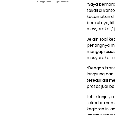
Program Jaga Desa
“Saya berhara
sekali di kant
kecamatan di
berikutnya, k
masyarakat,” 
Selain soal k
pentingnya mo
mengapresias
masyarakat m
“Dengan trans
langsung dan 
teredukasi m
proses jual bel
Lebih lanjut, 
sekedar memas
kegiatan ini