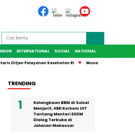
INION
INTERNATIONAL
SOCIAL
NATIONAL
 Ditjen Pelayanan Kesehatan RI
Munafri Harap IKA SMANSA B
TRENDING
Kelangkaan BBM di Sulsel
Menjerit, HMI Korkom UIT
Tantang Menteri ESDM
Dialog Terbuka di
Jalanan Makassar