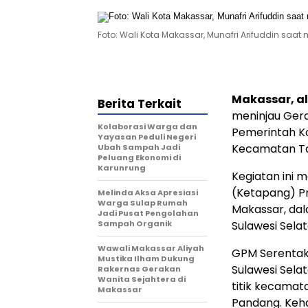
Foto: Wali Kota Makassar, Munafri Arifuddin sa
Makassar, al
Berita Terkait
meninjau Ger
Kolaborasi Warga dan
Pemerintah Ko
Yayasan Peduli Negeri
Kecamatan Tam
Ubah Sampah Jadi
Peluang Ekonomi di
Karunrung
Kegiatan ini 
(Ketapang) Pr
Melinda Aksa Apresiasi
Warga Sulap Rumah
Makassar, da
Jadi Pusat Pengolahan
Sampah Organik
Sulawesi Selat
Wawali Makassar Aliyah
GPM Serentak 
Mustika Ilham Dukung
Sulawesi Sela
Rakernas Gerakan
Wanita Sejahtera di
titik kecamat
Makassar
Pandang. Keha