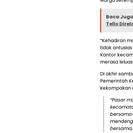
warga setemp
Baca Juga 
Tello Dire
“Kehadiran m
tidak antusia
Kantor kecam
merasa leluas
Di akhir samb
Pemerintah K
kekompakan 
“Pasar mu
kecamata
bersama-
mendenga
bersama,