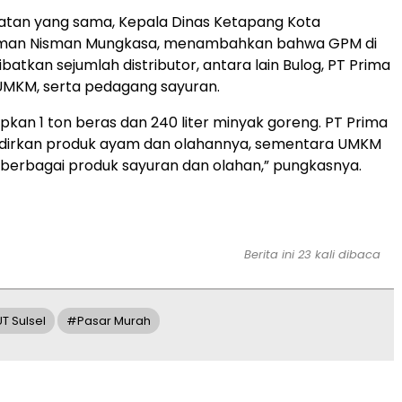
tan yang sama, Kepala Dinas Ketapang Kota
rman Nisman Mungkasa, menambahkan bahwa GPM di
atkan sejumlah distributor, antara lain Bulog, PT Prima
UMKM, serta pedagang sayuran.
pkan 1 ton beras dan 240 liter minyak goreng. PT Prima
irkan produk ayam dan olahannya, sementara UMKM
berbagai produk sayuran dan olahan,” pungkasnya.
Berita ini 23 kali dibaca
T Sulsel
#pasar Murah