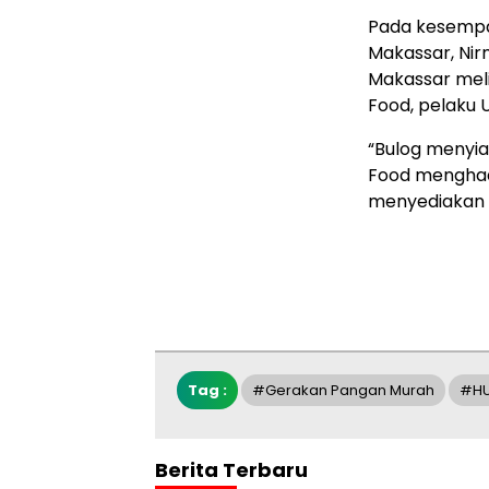
Pada kesempa
Makassar, Ni
Makassar melib
Food, pelaku 
“Bulog menyia
Food menghad
menyediakan 
Tag :
#gerakan Pangan Murah
#HU
Berita Terbaru