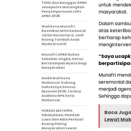
TAPD dan Banggar DPRD
untuk mendek
Jeneponto Matangkan
masyarakat.
Penyempurnaan LKPJ
APBD 2025
Dalam sambut
Wali Kota Munafri
atas keterlib
Resmikan MCH Kedua di
Jalan Nusantara, Jadi
berharap keh
Ruang Tumbuh Anak
menginterven
Muda Kreatif
Munafri: APBD Bukan
“Saya ucapk
Sekadar Angka, Harus
berpartisipa
Beri Dampak Nyata bagi
Masyarakat
Munafri mendo
Wakil Wali Kota
seremonial d
Makassar Dukung
Suksesnya Sensus
menjadi agend
Ekonomi 2026, Terima
Sehingga dapa
Audiensi BPS Kota
Makassar
FORDES MATAPPA
Baca Juga 
Dikukuhkan, Pemkab
Lewat Mak
Luwu dan MDA Perkuat
Ruang Dialog
Masyarakat Lewat