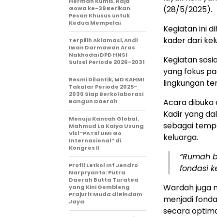
Herman Kumis, Raja
(28/5/2025).
Gowa ke-39 Berikan
Pesan Khusus untuk
Kedua Mempelai
Kegiatan ini 
kader dari k
Terpilih Aklamasi, Andi
Iwan Darmawan Aras
Nakhodai DPD HNSI
Kegiatan sosia
Sulsel Periode 2026-2031
yang fokus pa
Resmi Dilantik, MD KAHMI
lingkungan te
Takalar Periode 2025–
2030 Siap Berkolaborasi
Acara dibuka 
Bangun Daerah
Kadir yang d
Menuju Kancah Global,
sebagai temp
Mahmud La Kaiya Usung
Visi “PATSi UMI Go
keluarga.
Internasional” di
Kongres II
“Rumah b
Profil Letkol Inf Jendro
fondasi k
Narpryanto: Putra
Daerah Butta Turatea
Wardah juga 
yang Kini Gembleng
Prajurit Muda di Rindam
menjadi fond
Jaya
secara optim