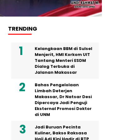
TRENDING
Kelangkaan BBM di Sulsel
Menjerit, HMI Korkom UIT
Tantang Menteri ESDM
Dialog Terbuka di
Jalanan Makassar
Bahas Pengelolaan
Limbah Deterjen
Makassar, Dr Natsar Desi
Dipercaya Jadi Penguji
Eksternal Promosi Doktor
di UNM
Jadi Buruan Pecinta
Kuliner, Bakso Raksasa
Haji Adi Kini Hadir di BTP