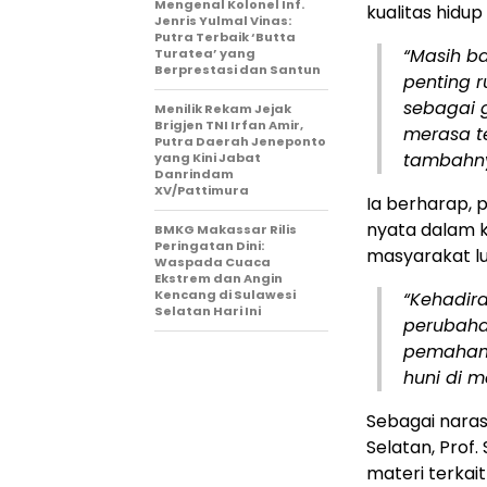
Mengenal Kolonel Inf.
kualitas hidup
Jenris Yulmal Vinas:
Putra Terbaik ‘Butta
“Masih b
Turatea’ yang
Berprestasi dan Santun
penting r
sebagai 
Menilik Rekam Jejak
Brigjen TNI Irfan Amir,
merasa t
Putra Daerah Jeneponto
tambahn
yang Kini Jabat
Danrindam
XV/Pattimura
Ia berharap, 
nyata dalam k
BMKG Makassar Rilis
Peringatan Dini:
masyarakat lu
Waspada Cuaca
Ekstrem dan Angin
Kencang di Sulawesi
“Kehadir
Selatan Hari Ini
perubaha
pemahama
huni di m
Sebagai naras
Selatan, Prof
materi terkait