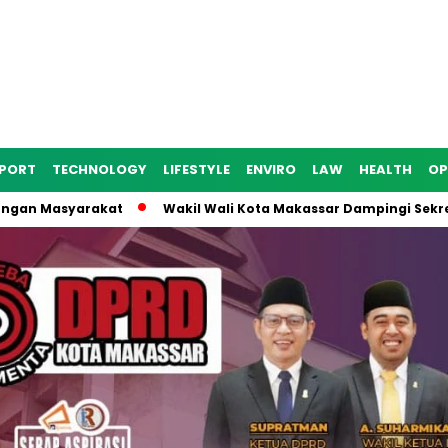
PORT
TECHNOLOGY
LIFESTYLE
ENVIRO
LAW
HEALTH
OP
n Masyarakat
Wakil Wali Kota Makassar Dampingi Sekretaris