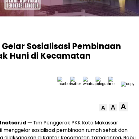
Gelar Sosialisasi Pembinaan
ak Huni di Kecamatan
A
A
A
lnatsar.id —
Tim Penggerak PKK Kota Makassar
 III menggelar sosialisasi pembinaan rumah sehat dan
ng dilaksanakan di Kantor Kecamatan Tamalanrea, Rabu