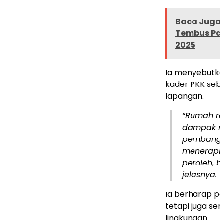
Baca Juga 
Tembus Pa
2025
Ia menyebutka
kader PKK se
lapangan.
“Rumah r
dampak ne
pembangu
menerapk
peroleh, 
jelasnya.
Ia berharap 
tetapi juga s
lingkungan.