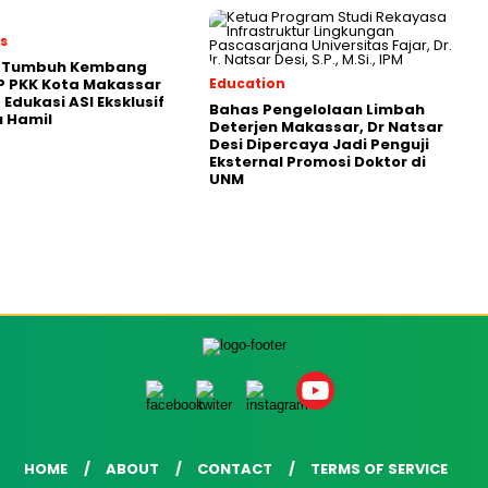
es
 Tumbuh Kembang
P PKK Kota Makassar
Education
 Edukasi ASI Eksklusif
Bahas Pengelolaan Limbah
u Hamil
Deterjen Makassar, Dr Natsar
Desi Dipercaya Jadi Penguji
Eksternal Promosi Doktor di
UNM
HOME
ABOUT
CONTACT
TERMS OF SERVICE