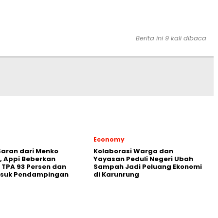
Berita ini 9 kali dibaca
Economy
aran dari Menko
Kolaborasi Warga dan
 Appi Beberkan
Yayasan Peduli Negeri Ubah
 TPA 93 Persen dan
Sampah Jadi Peluang Ekonomi
asuk Pendampingan
di Karunrung