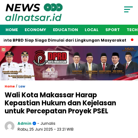
HOME
ECONOMY
EDUCATION
LOCAL
SPORT
TEC
ta BPBD Siap Siaga Dimulai dari Lingkungan Masyarakat
Wak
/
Home
Law
Wali Kota Makassar Harap
Kepastian Hukum dan Kejelasan
untuk Percepatan Proyek PSEL
Admin
- Jurnalis
Rabu, 25 Juni 2025
- 23:21 WIB