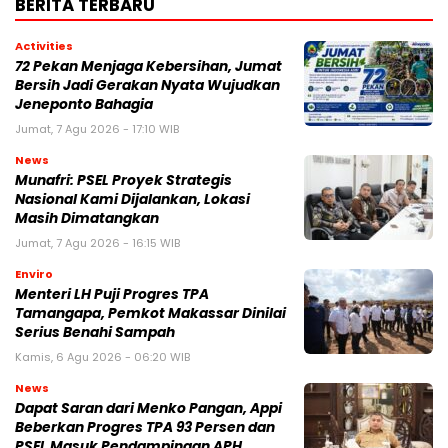
BERITA TERBARU
Activities
72 Pekan Menjaga Kebersihan, Jumat
Bersih Jadi Gerakan Nyata Wujudkan
Jeneponto Bahagia
Jumat, 7 Agu 2026 - 17:10 WIB
News
Munafri: PSEL Proyek Strategis
Nasional Kami Dijalankan, Lokasi
Masih Dimatangkan
Jumat, 7 Agu 2026 - 16:15 WIB
Enviro
Menteri LH Puji Progres TPA
Tamangapa, Pemkot Makassar Dinilai
Serius Benahi Sampah
Kamis, 6 Agu 2026 - 06:20 WIB
News
Dapat Saran dari Menko Pangan, Appi
Beberkan Progres TPA 93 Persen dan
PSEL Masuk Pendampingan APH