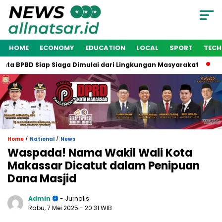
HOME
ECONOMY
EDUCATION
LOCAL
SPORT
TEC
a BPBD Siap Siaga Dimulai dari Lingkungan Masyarakat
Waki
/
/
Home
National
News
Waspada! Nama Wakil Wali Kota
Makassar Dicatut dalam Penipuan
Dana Masjid
Admin
- Jurnalis
Rabu, 7 Mei 2025
- 20:31 WIB