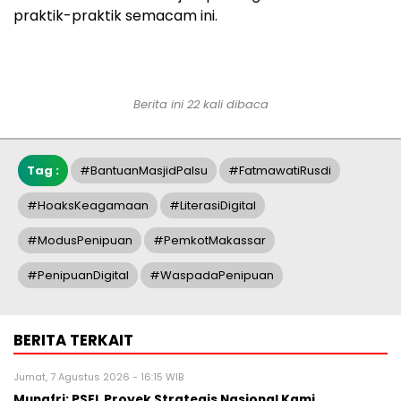
praktik-praktik semacam ini.
Berita ini 22 kali dibaca
Tag :
#BantuanMasjidPalsu
#FatmawatiRusdi
#HoaksKeagamaan
#LiterasiDigital
#ModusPenipuan
#PemkotMakassar
#PenipuanDigital
#WaspadaPenipuan
BERITA TERKAIT
Jumat, 7 Agustus 2026 - 16:15 WIB
Munafri: PSEL Proyek Strategis Nasional Kami